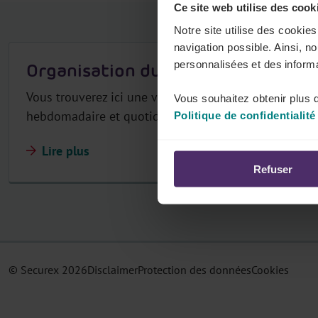
Ce site web utilise des cook
r
Notre site utilise des cookie
navigation possible. Ainsi, n
personnalisées et des informa
Organisation du travail
Vous trouverez ici une vue d'ensemble de la réglement
Vous souhaitez obtenir plus d
hebdomadaire et quotidienne du temps de travail po
Politique de confidentialité
Lire plus
Refuser
© Securex
2026
Disclaimer
Protection des données
Cookies