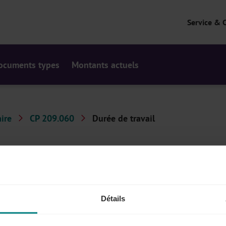
Service & 
ocuments types
Montants actuels
ire
CP 209.060
Durée de travail
ée quotidienne et hebdomadaire du travail. Votre secteur
s de flexibilité.
Détails