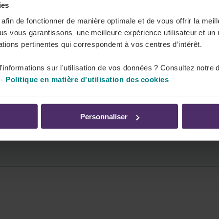
ies
s afin de fonctionner de manière optimale et de vous offrir la mei
ous vous garantissons une meilleure expérience utilisateur et un 
tions pertinentes qui correspondent à vos centres d’intérêt.
ation sectorielle relative à l'organisation
'informations sur l'utilisation de vos données ? Consultez notre 
ur les emplois à temps plein.
-
Politique en matière d’utilisation des cookies
Personnaliser