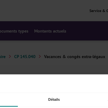
Service & 
ocuments types
Montants actuels
ire
CP 145.040
Vacances & congés extra-légaux
ux
es congés supplémentaires. Par exemple, sur la base de
Détails