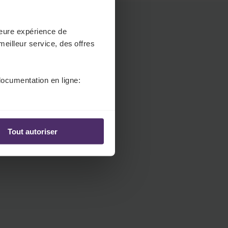
.
H
e
lleure expérience de
a
meilleur service, des offres
d
e
r
documentation en ligne:
.
L
a
n
Tout autoriser
g
u
a
g
e
S
e