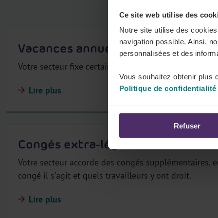
r
Ce site web utilise des cook
Notre site utilise des cookie
navigation possible. Ainsi, n
Vacances annuelles
personnalisées et des informa
Votre secteur fixe certaines modalités concernant le
Vous souhaitez obtenir plus d
Politique de confidentialité
Lire plus
Refuser
Congés extra-légaux
Votre secteur accorde des congés supplémentaires, e
congé il s'agit et quels travailleurs y ont droit.
Lire plus