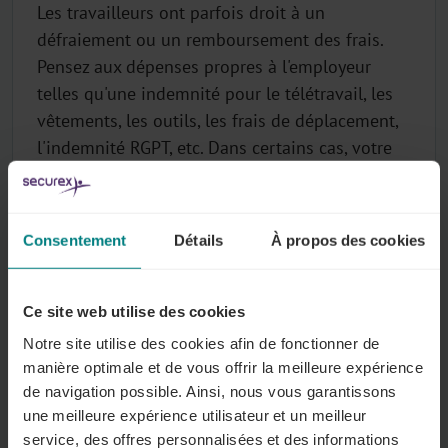
Les travailleurs ont parfois droit à un
défraiement ou un remboursement des frais.
Pensez aux dépenses propres à l'employeur
telles qu'une indemnité pour le télétravail, les
vêtements, les outils, les frais de déplacement,
l'indemnité RGPT, etc. Dans certains cas, votre
fonds sectoriel remboursera les frais. Les
remboursements de frais mentionnés ici sont
toujours des montants nets, exonérés d’ONSS.
Consentement
Détails
À propos des cookies
Tout sur ce sujet
Ce site web utilise des cookies
Notre site utilise des cookies afin de fonctionner de
manière optimale et de vous offrir la meilleure expérience
Frais de transport
de navigation possible. Ainsi, nous vous garantissons
Tout employeur doit contribuer au coût des
une meilleure expérience utilisateur et un meilleur
transports publics utilisés par les travailleurs
service, des offres personnalisées et des informations