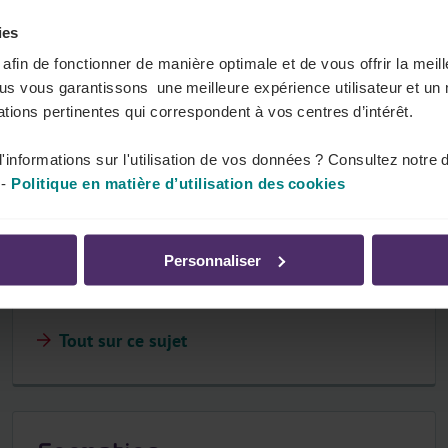
Frais de transport
ies
s afin de fonctionner de manière optimale et de vous offrir la mei
Tout employeur doit contribuer au coût des
ous vous garantissons une meilleure expérience utilisateur et un 
transports publics utilisés par les travailleurs
tions pertinentes qui correspondent à vos centres d’intérêt.
pour se rendre au travail. Le secteur peut
également imposer une indemnité pour le
'informations sur l'utilisation de vos données ? Consultez notre 
transport privé ou l'utilisation du vélo.
-
Politique en matière d’utilisation des cookies
Personnaliser
Tout sur ce sujet