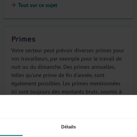
Tout sur ce sujet
Primes
Votre secteur peut prévoir diverses primes pour
vos travailleurs, par exemple pour le travail de
nuit ou du dimanche. Des primes annuelles,
telles qu'une prime de fin d'année, sont
également possibles. Les primes mentionnées
ici sont toujours des montants bruts, soumis à
l’ONSS.
Tout sur ce sujet
Détails