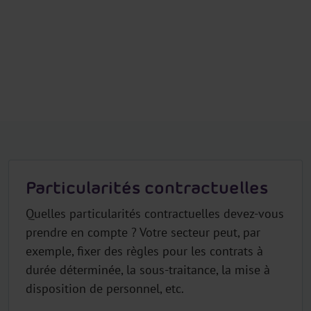
.
H
e
a
d
e
r
.
L
a
n
Particularités contractuelles
g
Quelles particularités contractuelles devez-vous
u
a
prendre en compte ? Votre secteur peut, par
g
exemple, fixer des règles pour les contrats à
e
durée déterminée, la sous-traitance, la mise à
S
disposition de personnel, etc.
e