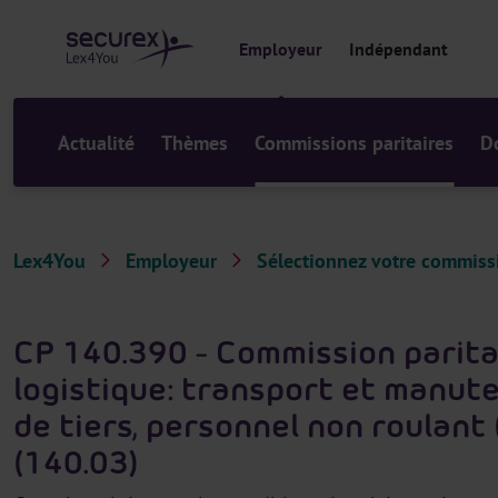
a
u
Employeur
Indépendant
c
o
n
t
Actualité
Thèmes
Commissions paritaires
D
e
n
u
Lex4You
Employeur
Sélectionnez votre commissi
CP 140.390 - Commission paritai
logistique: transport et manut
de tiers, personnel non roulant
(140.03)