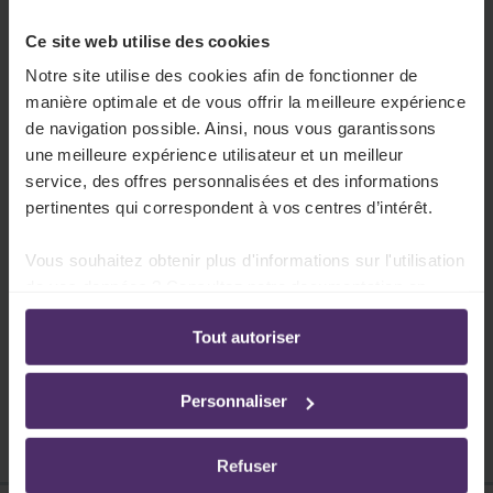
Vue d’ensemble
Un aperçu des dispositions sectorielles pour la
Ce site web utilise des cookies
formation de vos travailleurs.
Notre site utilise des cookies afin de fonctionner de
manière optimale et de vous offrir la meilleure expérience
Lire plus
de navigation possible. Ainsi, nous vous garantissons
une meilleure expérience utilisateur et un meilleur
service, des offres personnalisées et des informations
pertinentes qui correspondent à vos centres d’intérêt.
Obligation de formation
Vous souhaitez obtenir plus d'informations sur l'utilisation
Votre secteur impose certaines obligations en
de vos données ? Consultez notre documentation en
matière de formation de vos travailleurs.
ligne:
Tout autoriser
Politique de confidentialité
-
Politique en matière
Lire plus
d’utilisation des cookies
Personnaliser
Refuser