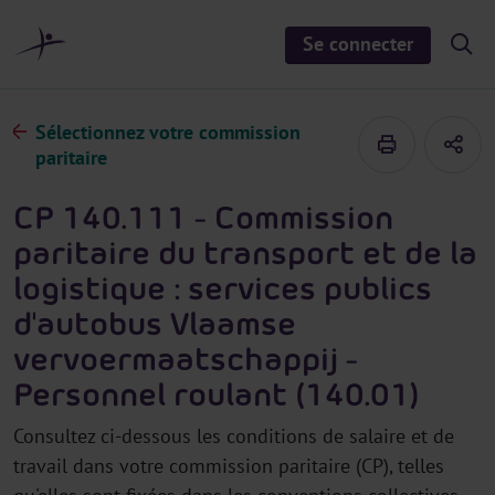
a
u
Se connecter
S
c
h
o
o
n
w
/
t
Sélectionnez votre commission
h
e
i
paritaire
d
n
e
u
s
CP 140.111 - Commission
e
a
paritaire du transport et de la
r
c
logistique : services publics
h
d'autobus Vlaamse
vervoermaatschappij -
Personnel roulant (140.01)
Consultez ci-dessous les conditions de salaire et de
travail dans votre commission paritaire (CP), telles