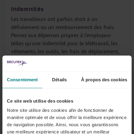
Indemnités
Les travailleurs ont parfois droit à un
défraiement ou un remboursement des frais.
Pensez aux dépenses propres à l'employeur
telles qu'une indemnité pour le télétravail, les
vêtements, les outils, les frais de déplacement,
l'indemnité RGPT, etc. Dans certains cas, votre
fonds sectoriel remboursera les frais. Les
remboursements de frais mentionnés ici sont
Consentement
Détails
À propos des cookies
toujours des montants nets, exonérés d’ONSS.
Tout sur ce sujet
Ce site web utilise des cookies
Notre site utilise des cookies afin de fonctionner de
manière optimale et de vous offrir la meilleure expérience
de navigation possible. Ainsi, nous vous garantissons
Frais de transport
une meilleure expérience utilisateur et un meilleur