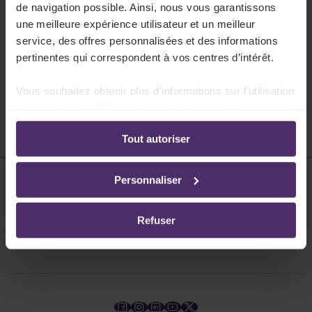
Un aperçu des données et des statuts du FSE
de navigation possible. Ainsi, nous vous garantissons
dans votre secteur et de tous les avantages que
une meilleure expérience utilisateur et un meilleur
service, des offres personnalisées et des informations
le FSE vous accorde, ainsi qu'à vos travailleurs.
pertinentes qui correspondent à vos centres d’intérêt.
Lire plus
Vous souhaitez obtenir plus d'informations sur l'utilisation
de vos données ? Consultez notre documentation en
ligne:
Tout autoriser
Politique de confidentialité
-
Politique en matière
d’utilisation des cookies
Personnaliser
Disclaimer
Protection des données
Refuser
Cookies