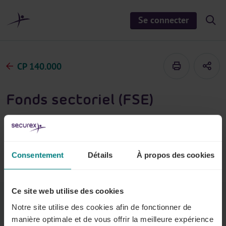
a
u
Se connecter
S
c
h
o
o
n
w
/
t
h
CP 140.000
e
i
d
n
e
u
s
Fonds sectoriel (FSE)
e
a
r
Les fonds sectoriels de sécurité d'existence (FSE)
c
h
prévoient des avantages, tant pour les travailleurs que
pour les employeurs. Par exemple, des indemnités
Consentement
Détails
À propos des cookies
complémentaires, des formations, ...
Ce site web utilise des cookies
Notre site utilise des cookies afin de fonctionner de
Vue d’ensemble
manière optimale et de vous offrir la meilleure expérience