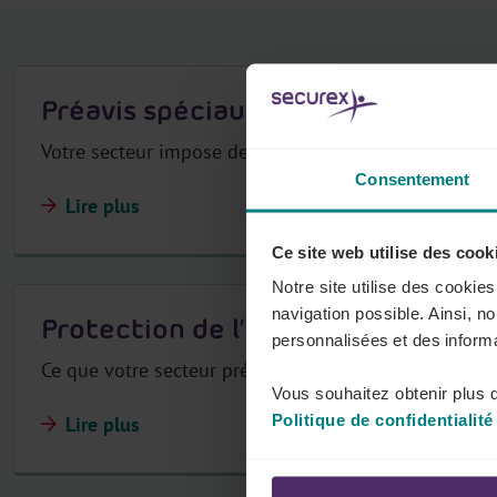
r
Préavis spéciaux
Votre secteur impose des délais de préavis spécifiqu
Consentement
Lire plus
Ce site web utilise des cook
Notre site utilise des cookie
navigation possible. Ainsi, n
Protection de l’emploi
personnalisées et des informa
Ce que votre secteur prévoit pour offrir une plus gran
Vous souhaitez obtenir plus d
Politique de confidentialité
Lire plus