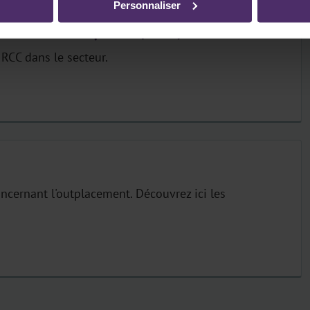
Personnaliser
nt d'entreprise (RCC)
RCC dans le secteur.
ncernant l'outplacement. Découvrez ici les