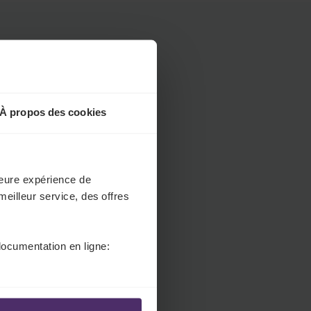
.
H
e
a
d
e
r
À propos des cookies
.
L
a
n
lleure expérience de
g
meilleur service, des offres
u
a
documentation en ligne:
g
e
S
e