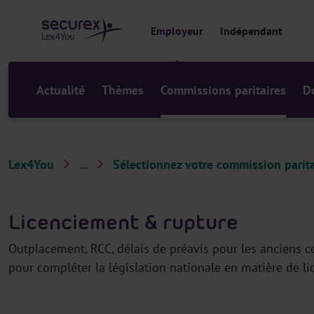
a
u
Employeur
Indépendant
c
o
n
t
Actualité
Thèmes
Commissions paritaires
D
e
n
u
Lex4You
...
Sélectionnez votre commission parita
E
m
Licenciement & rupture
p
l
Outplacement, RCC, délais de préavis pour les anciens co
o
pour compléter la législation nationale en matière de li
y
e
u