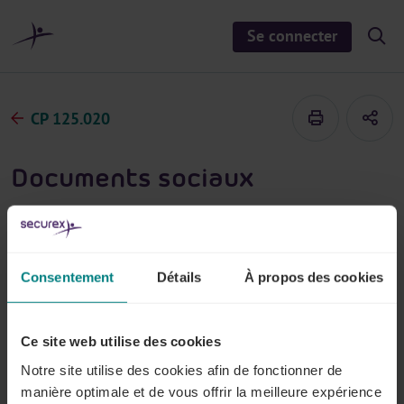
a
u
Se connecter
S
c
h
o
o
n
w
/
t
h
CP 125.020
e
i
d
n
e
u
s
Documents sociaux
e
a
r
Vous devez toujours conserver un certain nombre de
c
h
documents sociaux et être en mesure de les montrer
lors d'un contrôle. Par exemple, le règlement de
Consentement
Détails
À propos des cookies
travail, les fiches de salaire, les documents spécifiques
à votre secteur, ...
Ce site web utilise des cookies
Notre site utilise des cookies afin de fonctionner de
manière optimale et de vous offrir la meilleure expérience