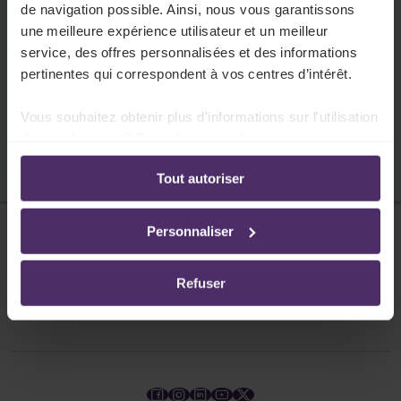
Documents spécifiques à la CP
de navigation possible. Ainsi, nous vous garantissons
Votre secteur impose l'utilisation de documents
une meilleure expérience utilisateur et un meilleur
service, des offres personnalisées et des informations
sociaux spécifiques dans le cadre de l'emploi.
pertinentes qui correspondent à vos centres d’intérêt.
Lire plus
Vous souhaitez obtenir plus d'informations sur l'utilisation
de vos données ? Consultez notre documentation en
ligne:
Tout autoriser
Politique de confidentialité
-
Politique en matière
d’utilisation des cookies
Personnaliser
Disclaimer
Protection des données
Refuser
Cookies