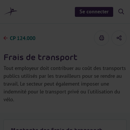
a
u
Se connecter
S
c
h
o
o
n
w
/
t
h
CP 124.000
e
i
d
n
e
u
s
Frais de transport
e
a
r
Tout employeur doit contribuer au coût des transports
c
h
publics utilisés par les travailleurs pour se rendre au
travail. Le secteur peut également imposer une
indemnité pour le transport privé ou l'utilisation du
vélo.