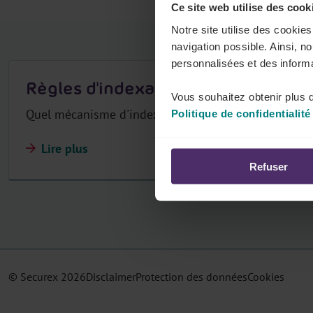
Ce site web utilise des cook
n
Notre site utilise des cookie
n
navigation possible. Ainsi, n
e
personnalisées et des informa
z
Règles d'indexation
v
Vous souhaitez obtenir plus d
o
Quel mécanisme d'indexation votre secteur utilise-t-i
Politique de confidentialité
t
Lire plus
r
Refuser
e
c
o
m
m
i
© Securex
2026
Disclaimer
Protection des données
Cookies
s
s