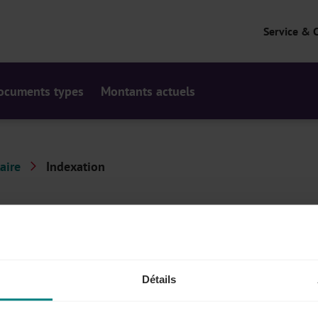
Service & 
ocuments types
Montants actuels
aire
Indexation
'ils évoluent avec la durée de la vie. Une indexation
 Découvrez ici les règles d'indexation qui s'appliquent
Détails