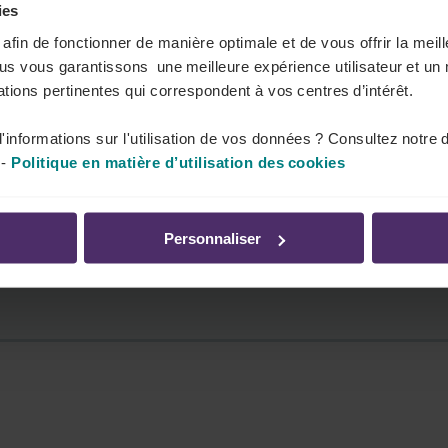
ies
s afin de fonctionner de manière optimale et de vous offrir la mei
ous vous garantissons une meilleure expérience utilisateur et un 
tions pertinentes qui correspondent à vos centres d’intérêt.
tre secteur et de tous les avantages que le FSE vous
'informations sur l'utilisation de vos données ? Consultez notre 
-
Politique en matière d’utilisation des cookies
Personnaliser