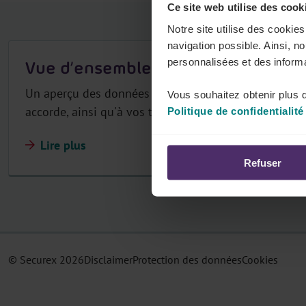
Ce site web utilise des cook
r
Notre site utilise des cookie
navigation possible. Ainsi, n
personnalisées et des informa
Vue d’ensemble
Un aperçu des données et des statuts du FSE dans vo
Vous souhaitez obtenir plus d
accorde, ainsi qu'à vos travailleurs.
Politique de confidentialité
Lire plus
Refuser
© Securex
2026
Disclaimer
Protection des données
Cookies