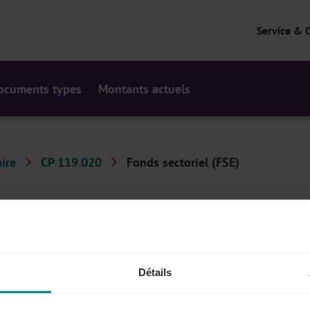
Service & 
ocuments types
Montants actuels
ire
CP 119.020
Fonds sectoriel (FSE)
ent des avantages, tant pour les travailleurs que pour
ires, des formations, ...
Détails