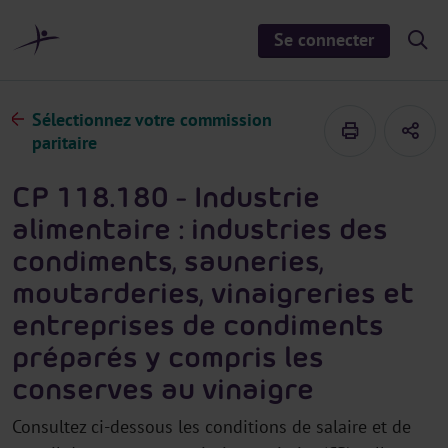
a
u
Se connecter
S
c
h
o
o
n
w
/
t
Sélectionnez votre commission
h
e
i
paritaire
d
n
e
u
s
CP 118.180 - Industrie
e
a
alimentaire : industries des
r
c
condiments, sauneries,
h
moutarderies, vinaigreries et
entreprises de condiments
préparés y compris les
conserves au vinaigre
Consultez ci-dessous les conditions de salaire et de