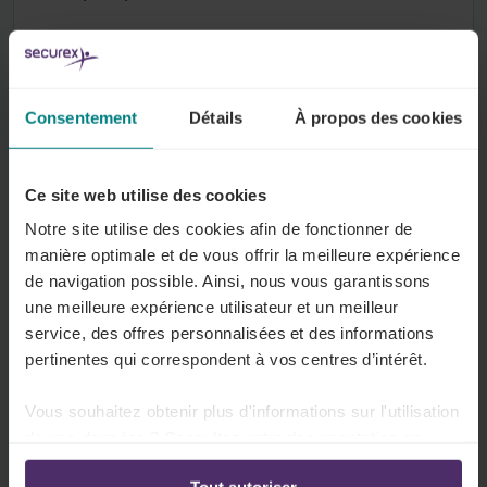
Tout sur ce sujet
Consentement
Détails
À propos des cookies
Durée de travail
La loi nationale sur le travail fixe des limites à
Ce site web utilise des cookies
la durée quotidienne et hebdomadaire du
Notre site utilise des cookies afin de fonctionner de
travail. Votre secteur peut prévoir des
manière optimale et de vous offrir la meilleure expérience
dérogations, vous donnant plus ou moins de
de navigation possible. Ainsi, nous vous garantissons
flexibilité.
une meilleure expérience utilisateur et un meilleur
service, des offres personnalisées et des informations
Tout sur ce sujet
pertinentes qui correspondent à vos centres d’intérêt.
Vous souhaitez obtenir plus d'informations sur l'utilisation
de vos données ? Consultez notre documentation en
ligne:
Vacances & congés extra-légaux
Tout autoriser