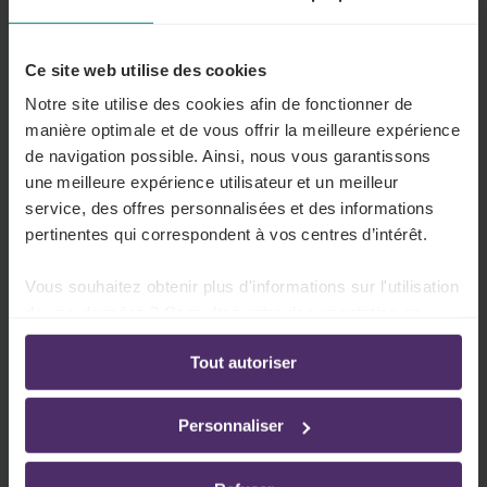
Montants des frais de transport
Une vue d'ensemble des frais de transport que
vous devez payer à votre travailleur selon le
Ce site web utilise des cookies
moyen de transport.
Notre site utilise des cookies afin de fonctionner de
manière optimale et de vous offrir la meilleure expérience
Lire plus
de navigation possible. Ainsi, nous vous garantissons
une meilleure expérience utilisateur et un meilleur
service, des offres personnalisées et des informations
pertinentes qui correspondent à vos centres d’intérêt.
Frais de transport domicile-travail
Vous souhaitez obtenir plus d'informations sur l'utilisation
Que devez-vous payer à vos travailleurs pour
de vos données ? Consultez notre documentation en
compenser les déplacements entre le domicile
ligne:
et le lieu de travail ?
Tout autoriser
Politique de confidentialité
-
Politique en matière
d’utilisation des cookies
Lire plus
Personnaliser