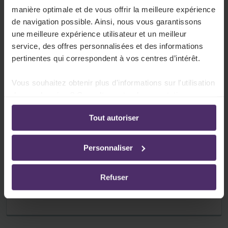
manière optimale et de vous offrir la meilleure expérience
Primes liées à l’organisation du travail
de navigation possible. Ainsi, nous vous garantissons
Vos travailleurs ont droit à une prime parce
une meilleure expérience utilisateur et un meilleur
service, des offres personnalisées et des informations
qu'ils travaillent selon un aménagement spécial
pertinentes qui correspondent à vos centres d’intérêt.
du temps de travail.
Vous souhaitez obtenir plus d'informations sur l'utilisation
Lire plus
de vos données ? Consultez notre documentation en
ligne:
Tout autoriser
Politique de confidentialité
-
Politique en matière
d’utilisation des cookies
Prime(s) à la fin de l'année
Personnaliser
Votre secteur prévoit le paiement d'une ou
plusieurs primes à la fin de l'année.
Refuser
Lire plus