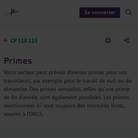
a
u
Se connecter
S
c
h
o
o
n
w
/
t
h
CP 118.113
e
i
d
n
e
u
s
Primes
e
a
r
Votre secteur peut prévoir diverses primes pour vos
c
h
travailleurs, par exemple pour le travail de nuit ou du
dimanche. Des primes annuelles, telles qu'une prime
de fin d'année, sont également possibles. Les primes
mentionnées ici sont toujours des montants bruts,
soumis à l’ONSS.