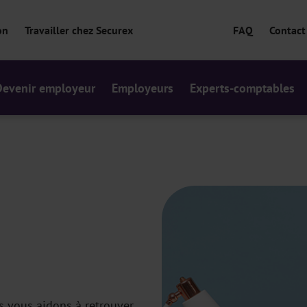
on
Travailler chez Securex
FAQ
Contact
Devenir employeur
Employeurs
Experts-comptables
us vous aidons à retrouver