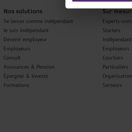
Nos solutions
Sur mesur
Se lancer comme indépendant
Experts-com
Je suis indépendant
Starters
Devenir employeur
Indépendant
Employeurs
Employeurs
Consult
Courtiers
Assurances & Pension
Particuliers
Épargner & Investir
Organisation
Formations
Secteurs