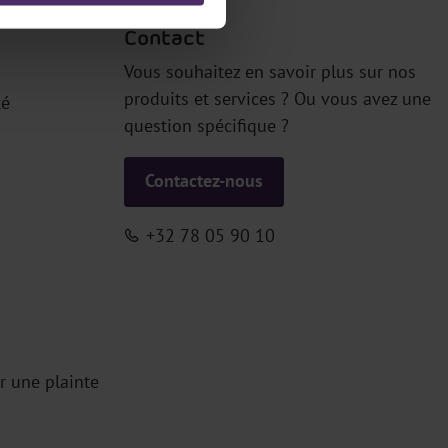
Contact
Vous souhaitez en savoir plus sur nos
produits et services ? Ou vous avez une
té
question spécifique ?
Contactez-nous
+32 78 05 90 10
r une plainte