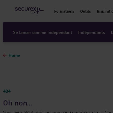
a
u
Formations
Outils
Inspirati
c
o
n
t
Se lancer comme indépendant
Indépendants
e
n
u
Home
404
Oh non…
Vous avez été dirigé vers une page qui n'existe pas. No