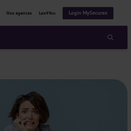
Login MySecurex
Nos agences
Lex4You
S
h
o
w
/
h
i
d
e
s
e
a
r
c
h