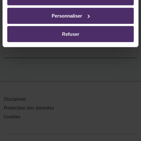
d’utilisation des cookies
Travail à temps partiel
Personnaliser
De quoi devez-vous tenir compte si vos
travailleurs sont à temps partiel ?
Refuser
Lire plus
Disclaimer
Protection des données
Cookies