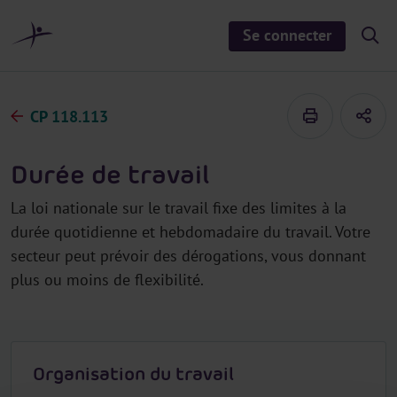
a
u
Se connecter
S
c
h
o
o
n
w
/
t
h
CP 118.113
e
i
d
n
e
u
s
Durée de travail
e
a
r
La loi nationale sur le travail fixe des limites à la
c
h
durée quotidienne et hebdomadaire du travail. Votre
secteur peut prévoir des dérogations, vous donnant
plus ou moins de flexibilité.
Organisation du travail