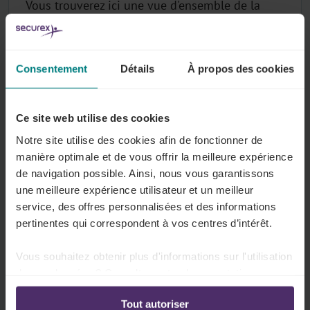
Vous trouverez ici une vue d'ensemble de la
réglementation sectorielle relative à
l'organisation hebdomadaire et quotidienne du
temps de travail pour les emplois à temps
Consentement
Détails
À propos des cookies
plein.
Lire plus
Ce site web utilise des cookies
Notre site utilise des cookies afin de fonctionner de
manière optimale et de vous offrir la meilleure expérience
de navigation possible. Ainsi, nous vous garantissons
Dépasser la durée de travail normale
une meilleure expérience utilisateur et un meilleur
service, des offres personnalisées et des informations
Vous pouvez trouver ici le règlement sectoriel
pertinentes qui correspondent à vos centres d’intérêt.
sur les heures supplémentaires.
Vous souhaitez obtenir plus d'informations sur l'utilisation
Lire plus
de vos données ? Consultez notre documentation en
ligne:
Tout autoriser
Politique de confidentialité
-
Politique en matière