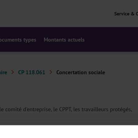
Service & 
ocuments types
Montants actuels
ire
CP 118.061
Concertation sociale
e comité d'entreprise, le CPPT, les travailleurs protégés,