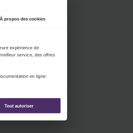
.
H
e
À propos des cookies
a
d
e
r
lleure expérience de
.
meilleur service, des offres
L
a
documentation en ligne:
n
g
u
a
g
Tout autoriser
e
S
e