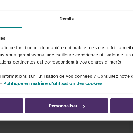
Détails
ies
la délégation syndicale dans votre entreprise.
s afin de fonctionner de manière optimale et de vous offrir la mei
ous vous garantissons une meilleure expérience utilisateur et un 
tions pertinentes qui correspondent à vos centres d’intérêt.
'informations sur l'utilisation de vos données ? Consultez notre 
-
Politique en matière d’utilisation des cookies
s dans votre entreprise pour l'exercice de leurs
Personnaliser