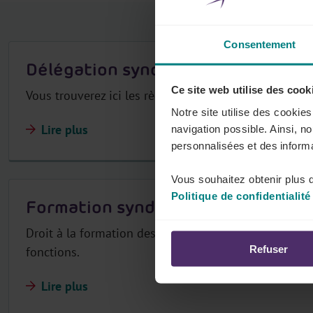
r
Consentement
Délégation syndicale
Ce site web utilise des cook
Vous trouverez ici les règles sectorielles relatives à 
Notre site utilise des cookie
Lire plus
navigation possible. Ainsi, n
personnalisées et des informa
Vous souhaitez obtenir plus d
Politique de confidentialité
Formation syndicale
Droit à la formation des représentants des travailleur
Refuser
fonctions.
Lire plus