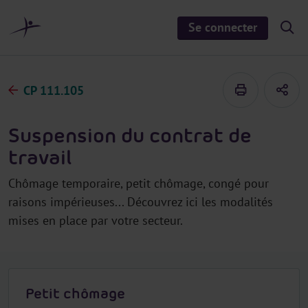
a
u
Se connecter
S
c
h
o
o
n
w
/
t
h
CP 111.105
e
i
d
n
e
u
s
Suspension du contrat de
e
a
travail
r
c
h
Chômage temporaire, petit chômage, congé pour
raisons impérieuses... Découvrez ici les modalités
mises en place par votre secteur.
Petit chômage