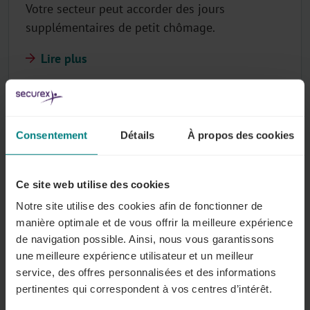
Votre secteur peut accorder des jours
supplémentaires de petit chômage.
Lire plus
Chômage temporaire
Consentement
Détails
À propos des cookies
Vous trouverez ici la réglementation sur le
chômage temporaire de votre secteur.
Ce site web utilise des cookies
Lire plus
Notre site utilise des cookies afin de fonctionner de
manière optimale et de vous offrir la meilleure expérience
de navigation possible. Ainsi, nous vous garantissons
une meilleure expérience utilisateur et un meilleur
service, des offres personnalisées et des informations
Incapacité de travail
pertinentes qui correspondent à vos centres d’intérêt.
Vous trouverez ici des dispositions sectorielles