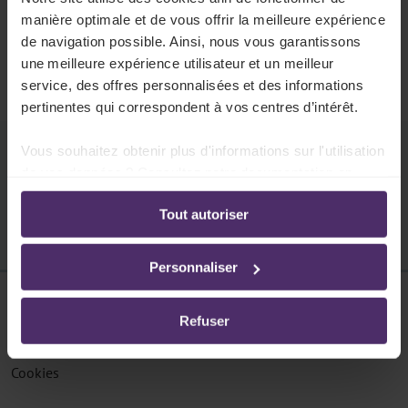
404
manière optimale et de vous offrir la meilleure expérience
La page n'existe pas
de navigation possible. Ainsi, nous vous garantissons
une meilleure expérience utilisateur et un meilleur
Cette page ne peut pas être trouvée.
service, des offres personnalisées et des informations
pertinentes qui correspondent à vos centres d’intérêt.
Vous souhaitez obtenir plus d'informations sur l'utilisation
Pouvons-nous vous aider ?
de vos données ? Consultez notre documentation en
ligne:
Tout autoriser
Politique de confidentialité
-
Politique en matière
d’utilisation des cookies
Personnaliser
Disclaimer
Refuser
Protection des données
Cookies