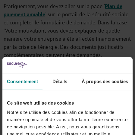
Pratiquement, vous devez aller sur la page '
Plan de
paiement amiable
' sur le portail de la sécurité sociale
et compléter le formulaire de demande. Dans la case
'Votre motivation', vous devez expliquer de quelle
manière votre entreprise a été affectée financièrement
par la crise de l'énergie. Des documents justificatifs
complémentaires peuvent être demandés.
La loi qui officialise cette mesure est à présent
publiée.
Consentement
Détails
À propos des cookies
Sources
Ce site web utilise des cookies
Instruction intermédiaire publiée sur le site de
Notre site utilise des cookies afin de fonctionner de
manière optimale et de vous offrir la meilleure expérience
l'ONSS le 9 novembre 2022
de navigation possible. Ainsi, nous vous garantissons
Loi du 10 novembre 2022
visant à permettre à
une meilleure expérience utilisateur et un meilleur