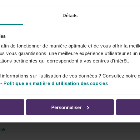
er
e au 1
octobre
Détails
avec son véhicule privé, l’employeur doit l’indemniser
itaire maximale s’élèvera à
0,4259 euro
par kilomètre
ies
s afin de fonctionner de manière optimale et de vous offrir la mei
ous vous garantissons une meilleure expérience utilisateur et un 
ilométrique
tions pertinentes qui correspondent à vos centres d’intérêt.
re d’hiver
'informations sur l'utilisation de vos données ? Consultez notre 
-
Politique en matière d’utilisation des cookies
retarderons les horloges d’une heure, ce qui signifie
as, ce changement d’heure peut avoir des conséquences
équipes. Ce point est régi par la CCT n° 30 du Conseil
Personnaliser
bre