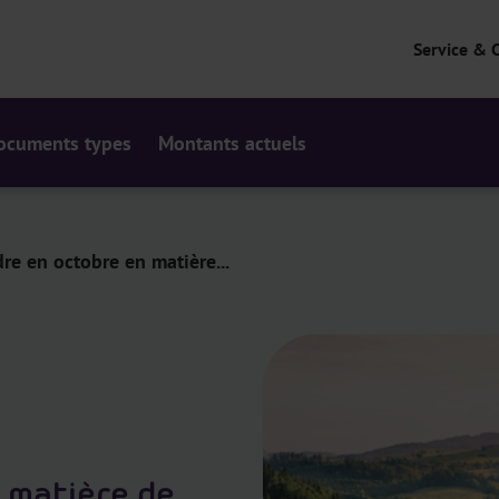
Service & 
ocuments types
Montants actuels
dre en octobre en matière...
n matière de