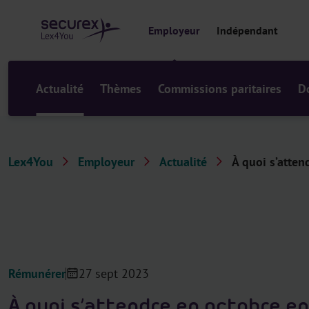
a
u
Employeur
Indépendant
c
o
n
t
Actualité
Thèmes
Commissions paritaires
D
e
n
u
Lex4You
Employeur
Actualité
À quoi s’atten
Rémunérer
27 sept 2023
À quoi s’attendre en octobre e