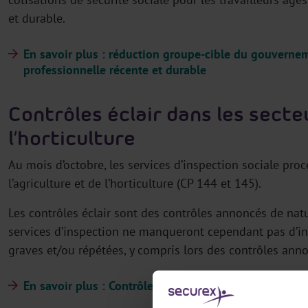
et durable.
En savoir plus : réduction groupe-cible du gouverne
professionnelle récente et durable
Contrôles éclair dans les secteu
l’horticulture
Au mois d’octobre, les services d’inspection sociale proc
l’agriculture et de l’horticulture (CP 144 et 145).
Les contrôles éclair sont des contrôles annoncés de nat
services d’inspection ne manqueront cependant pas d’int
graves et/ou répétées, y compris lors des contrôles ann
En savoir plus : Contrôles éclair dans l’agriculture et