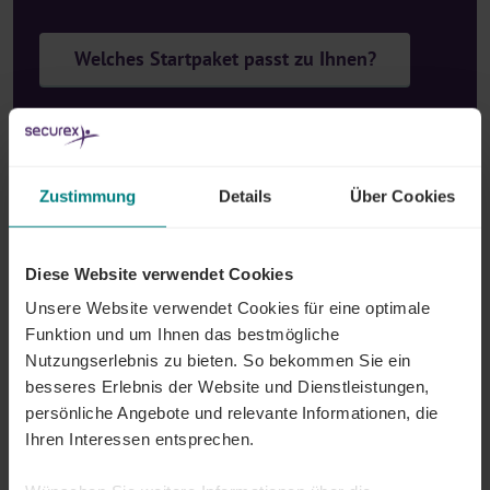
Welches Startpaket passt zu Ihnen?
Was kostet eine MwSt.-
Nummer?
Zustimmung
Details
Über Cookies
Die Aktivierung Ihrer MwSt.-Nummer bei der ZDU
kostet einmalig
60 €
(ohne MwSt.).
Diese Website verwendet Cookies
Unsere Website verwendet Cookies für eine optimale
Unterschied zwischen MwSt.-
Funktion und um Ihnen das bestmögliche
Nummer und
Nutzungserlebnis zu bieten. So bekommen Sie ein
besseres Erlebnis der Website und Dienstleistungen,
Unternehmensnummer
persönliche Angebote und relevante Informationen, die
Ihren Interessen entsprechen.
Im Volksmund werden die Begriffe MwSt.-Nummer
und
Unternehmensschalter von Securex
gleichwertig