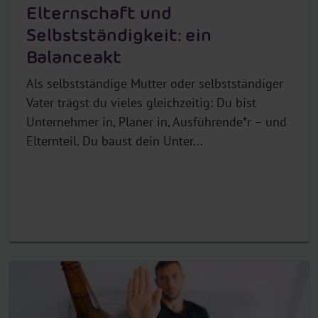
l
Elternschaft und
e
Selbstständigkeit: ein
c
Balanceakt
t
o
Als selbstständige Mutter oder selbstständiger
r
Vater trägst du vieles gleichzeitig: Du bist
.
Unternehmer in, Planer in, Ausführende*r – und
T
Elternteil. Du baust dein Unter...
i
t
l
e