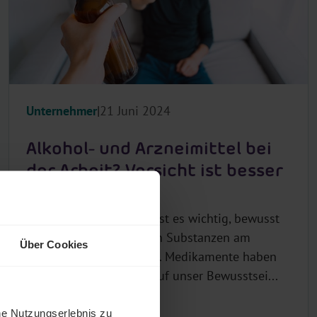
Unternehmer
21 Juni 2024
Alkohol- und Arzneimittel bei
der Arbeit? Vorsicht ist besser
als Nachsicht!
Auch als Selbständiger ist es wichtig, bewusst
mit Alkohol und anderen Substanzen am
Über Cookies
Arbeitsplatz umzugehen. Medikamente haben
einen starken Einfluss auf unser Bewusstsei...
he Nutzungserlebnis zu