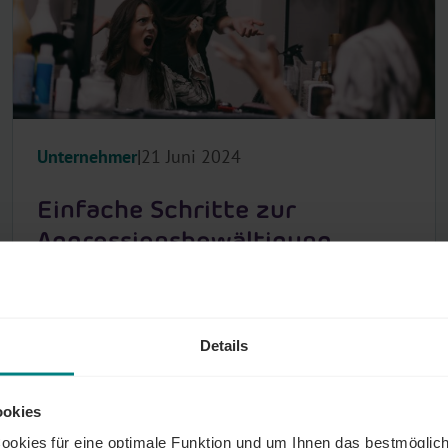
Unternehmer
21 Juni 2024
Einfache Schritte zur
Aggressionsbewältigung
Stellen Sie sich vor, Sie betreiben ein kleines
Geschäft und ein Kunde kommt herein, der
frustriert ist, weil ein Produkt, das er kaufen
Details
wollte, nicht mehr vorrätig ist. ...
ookies
okies für eine optimale Funktion und um Ihnen das bestmöglic