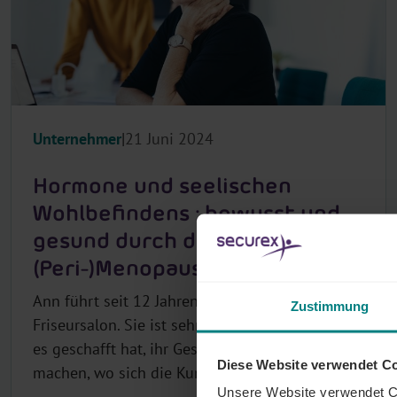
Unternehmer
21 Juni 2024
Hormone und seelischen
Wohlbefindens : bewusst und
gesund durch die
(Peri-)Menopause
Ann führt seit 12 Jahren ihren eigenen
Zustimmung
Friseursalon. Sie ist sehr stolz darauf, dass sie
es geschafft hat, ihr Geschäft zu einem Ort zu
Diese Website verwendet C
machen, wo sich die Kunden wohlfüh...
Unsere Website verwendet Co