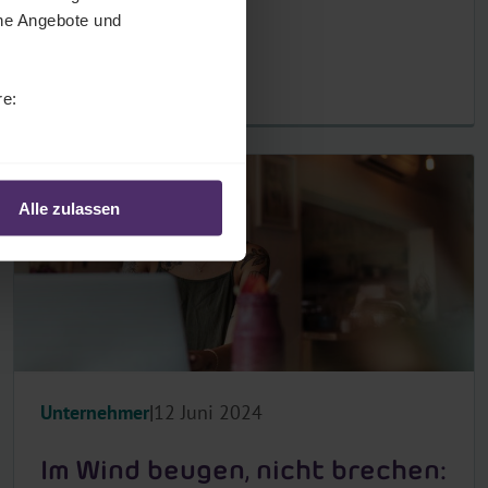
che Angebote und
re:
Alle zulassen
Unternehmer
12 Juni 2024
Im Wind beugen, nicht brechen: