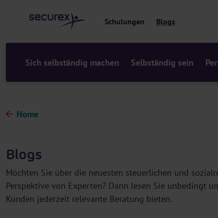
al
t
Schulungen
Blogs
s
p
ri
n
Sich selbständig machen
Selbständig sein
Per
g
e
n
Home
Blogs
Möchten Sie über die neuesten steuerlichen und sozialre
Perspektive von Experten? Dann lesen Sie unbedingt un
Kunden jederzeit relevante Beratung bieten.