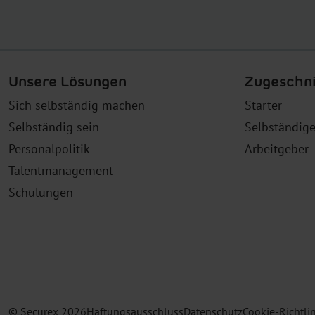
Unsere Lösungen
Zugeschni
Sich selbständig machen
Starter
Selbständig sein
Selbständig
Personalpolitik
Arbeitgeber
Talentmanagement
Schulungen
© Securex
2026
Haftungsausschluss
Datenschutz
Cookie-Richtli