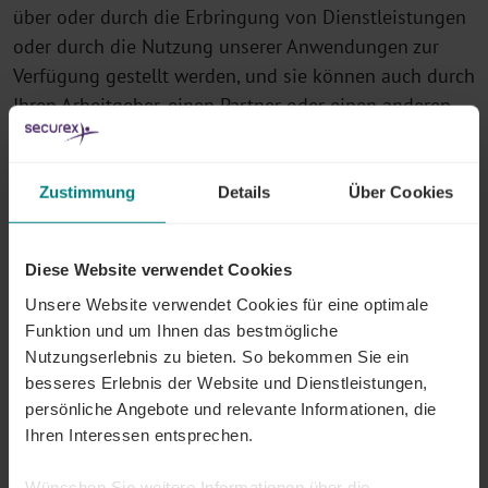
über oder durch die Erbringung von Dienstleistungen
oder durch die Nutzung unserer Anwendungen zur
Verfügung gestellt werden, und sie können auch durch
Ihren Arbeitgeber, einen Partner oder einen anderen
Vertreter verarbeitet werden. Die Securex Gruppe GoE
kann Ihre personenbezogenen Daten auch über einen
Link zu einer staatlichen zentralen Datenbank oder
Zustimmung
Details
Über Cookies
über öffentliche Quellen erhalten.
Je nach Geschäftsbeziehung oder Art der
Diese Website verwendet Cookies
Dienstleistung können verschiedene Arten von Daten
Unsere Website verwendet Cookies für eine optimale
verarbeitet werden, wobei auch berufliche
Funktion und um Ihnen das bestmögliche
Kontaktdaten von Nicht-Kunden zu
Nutzungserlebnis zu bieten. So bekommen Sie ein
besseres Erlebnis der Website und Dienstleistungen,
Prospektionszwecken verarbeitet werden können.
persönliche Angebote und relevante Informationen, die
Ihren Interessen entsprechen.
Ihre Rechte
Wünschen Sie weitere Informationen über die