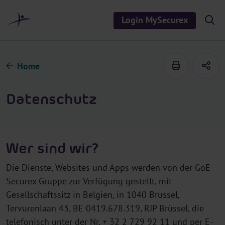
al
t
Login MySecurex
S
s
h
p
o
ri
w
/
n
h
Home
g
i
d
e
e
n
s
Datenschutz
e
a
r
c
h
Wer sind wir?
Die Dienste, Websites und Apps werden von der GoE
Securex Gruppe zur Verfügung gestellt, mit
Gesellschaftssitz in Belgien, in 1040 Brüssel,
Tervurenlaan 43, BE 0419.678.319, RJP Brüssel, die
telefonisch unter der Nr. + 32 2 729 92 11 und per E-