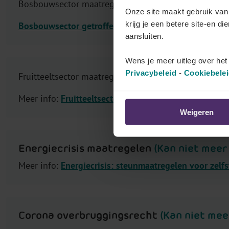
Bosbouwsector maatregelen
p
Onze site maakt gebruik van 
krijg je een betere site-en di
Bosbouwsector getroffen door slecht weer: welke opl
aansluiten.
Wens je meer uitleg over he
Privacybeleid
-
Cookiebele
Fruitteeltsector maatregelen
Meer info:
Fruitteeltsector: steunmaatregelen
Weigeren
Energiecrisis maatregelen
(Kan niet mee
Meer info:
Energiecrisis: steunmaatregelen voor zelf
Corona overbruggingsrecht
(Kan niet me