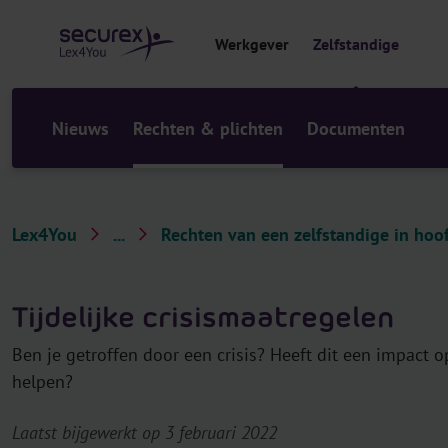
r
i
Werkgever
Zelfstandige
n
h
o
u
Nieuws
Rechten & plichten
Documenten
d
Lex4You
...
Rechten van een zelfstandige in hoof
Z
e
Tijdelijke crisismaatregelen
l
f
Ben je getroffen door een crisis? Heeft dit een impact o
s
helpen?
t
a
Laatst bijgewerkt op 3 februari 2022
n