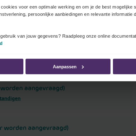
cookies voor een optimale werking en om je de best mogelijke s
enstverlening, persoonlijke aanbiedingen en relevante informatie d
ossingen zijn er voor zelfstandigen?
t gebruik van jouw gegevens? Raadpleeg onze online documentat
id
Aanpassen
r worden aangevraagd)
standigen
er worden aangevraagd)