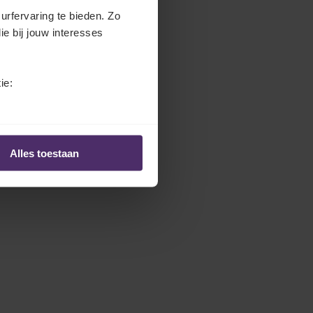
l
urfervaring te bieden. Zo
e
ie bij jouw interesses
c
t
o
ie:
r
.
T
i
Alles toestaan
t
l
e