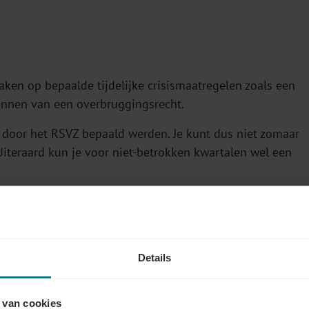
ken op bepaalde tijdelijke crisismaatregelen zoals een
ekennen van een overbruggingsrecht.
e door het RSVZ bepaald werden. Je kunt dus niet zomaar
Uiteraard kun je voor niet-betrokken kwartalen wel een
 de crisis die zich voordoet.
en momenteel aangevraagd
Details
 van cookies