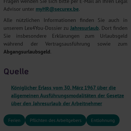
Fragen wenden Sie sich bitte per E-Mail an Ihren Legal
Advisor unter
myHR@securex.be
.
Alle nützlichen Informationen finden Sie auch in
unserem Lex4You-Dossier zu
Jahresurlaub
. Dort finden
Sie insbesondere Erklärungen zum Urlaubsgeld
während der Vertragsausführung sowie zum
Abgangsurlaubsgeld
.
Quelle
Königlicher Erlass vom 30. März 1967 über die
allgemeinen Ausführungsmodalitäten der Gesetze
über den Jahresurlaub der Arbeitnehmer
Ferien
Pflichten des Arbeitgebers
Entlohnung