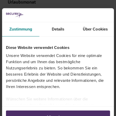
Urlaubsmonat
Hat Ihr Angestellter zum Zeitpunkt der Zahlung des
doppelten Urlaubsgeldes weniger als zwölf Monate
gearbeitet, wird die tatsächliche
Zustimmung
Details
Über Cookies
Beschäftigungsdauer berücksichtigt
Ein fiktives Gehalt wird gegebenenfalls für
als
Diese Website verwendet Cookies
tatsächlich geleistete Tage angerechnete Tage
Unsere Website verwendet Cookies für eine optimale
berücksichtigt.
Funktion und um Ihnen das bestmögliche
Die maximale Anzahl der Arbeitstage pro Monat ist für
Nutzungserlebnis zu bieten. So bekommen Sie ein
Angestellte mit einer
Sechs-Tage-Woche
auf
25
besseres Erlebnis der Website und Dienstleistungen,
festgelegt. Für Angestellte mit einer Arbeitswoche von
persönliche Angebote und relevante Informationen, die
weniger als sechs Tagen wird ein
anteiliger Wert von
Ihren Interessen entsprechen.
25 entsprechend dem Arbeitszeitmodell
Wünschen Sie weitere Informationen über die
berücksichtigt.
Verwendung Ihrer Daten? Lesen Sie dann unsere:
Datenschutzerklärung
-
Cookie-Richtlinie