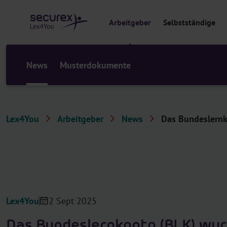
al
t
Arbeitgeber
Selbstständige
s
p
ri
n
News
Musterdokumente
g
e
n
Lex4You
Arbeitgeber
News
Das Bundeslernk
Lex4You
2 Sept 2025
Das Bundeslernkonto (BLK) wur