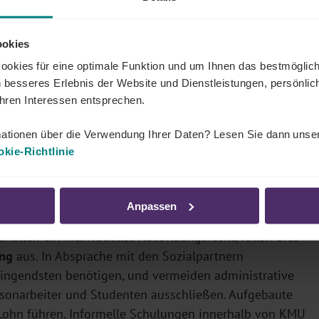
anzubieten,
bleibt also bestehen
. Sie müssen auch
ie Voraussetzungen erfüllen.
ookies
okies für eine optimale Funktion und um Ihnen das bestmöglic
 besseres Erlebnis der Website und Dienstleistungen, persönli
Ihren Interessen entsprechen.
Ausbildungsrechten?
ationen über die Verwendung Ihrer Daten? Lesen Sie dann unse
hen.
kie-Richtlinie
indestens 20 Mitarbeitern beträgt 5 Tage, es sei denn,
.
Anpassen
alten ein individuelles Ausbildungsrecht, füllen dies
ung
aus. In Absprache mit den Sozialpartnern
 dringendsten benötigen, und vermeiden administrative
isonarbeiter und Studenten ausschließen. Aufgebaute
 Lohn führen. Informelle Schulungen innerhalb von KMU