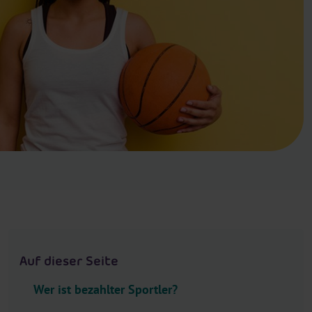
.
H
e
a
d
e
r
.
L
a
n
g
u
a
g
Auf dieser Seite
e
S
Wer ist bezahlter Sportler?
e