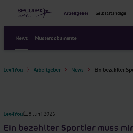
al
t
Arbeitgeber
Selbstständige
s
p
ri
n
News
Musterdokumente
g
e
n
Lex4You
Arbeitgeber
News
Ein bezahlter Sp
Lex4You
8 Juni 2026
Ein bezahlter Sportler muss m