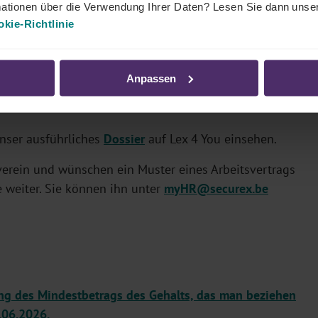
ationen über die Verwendung Ihrer Daten? Lesen Sie dann unse
kie-Richtlinie
dert
11.040 Euro
und gilt
vom 1. Juli 2026 bis zum 30.
Anpassen
nser ausführliches
Dossier
auf Lex 4 You einsehen.
tverein und wünschen ein Muster eines Arbeitsvertrags
ne weiter. Sie können ihn unter
myHR@securex.be
ung des Mindestbetrags des Gehalts, das man beziehen
4.06.2026.