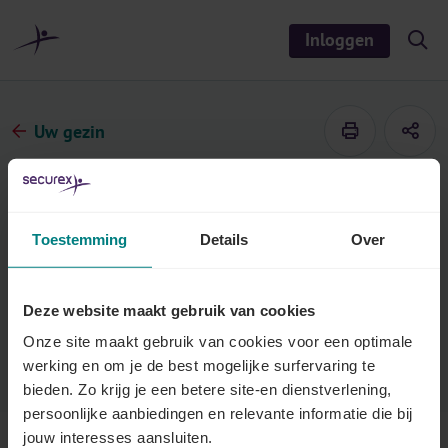
r
i
Inloggen
S
n
h
o
h
w
o
/
h
u
Uw gezin
i
d
d
e
s
Kinderbijslag
e
a
r
De kinderbijslag voor kinderen van loontrekkende en
Toestemming
Details
Over
c
h
zelfstandige ouders is identiek. Er zijn verschillende
bedragen van toepassing voor Vlaanderen, Brussel en
Deze website maakt gebruik van cookies
Wallonië.
Onze site maakt gebruik van cookies voor een optimale
Laatst bijgewerkt op 9 februari 2022
werking en om je de best mogelijke surfervaring te
bieden. Zo krijg je een betere site-en dienstverlening,
persoonlijke aanbiedingen en relevante informatie die bij
jouw interesses aansluiten.