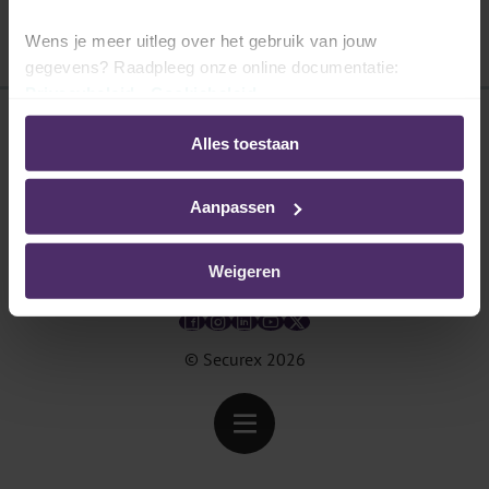
Voor meer info, raadpleeg
www.infino.be
.
Wens je meer uitleg over het gebruik van jouw
gegevens? Raadpleeg onze online documentatie:
Privacybeleid
-
Cookiebeleid
Alles toestaan
Disclaimer
Privacybeleid
Aanpassen
Cookies
Weigeren
© Securex
2026