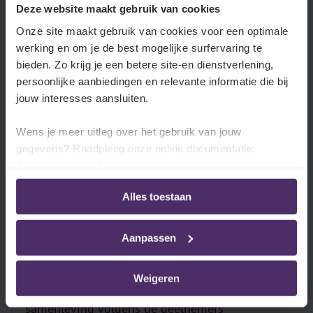
werkomstandigheden van de werkende Belg.
Deze website maakt gebruik van cookies
Onze site maakt gebruik van cookies voor een optimale
werking en om je de best mogelijke surfervaring te
bieden. Zo krijg je een betere site-en dienstverlening,
persoonlijke aanbiedingen en relevante informatie die bij
jouw interesses aansluiten.
Wens je meer uitleg over het gebruik van jouw
gegevens? Raadpleeg onze online documentatie:
Privacybeleid
-
Cookiebeleid
Alles toestaan
Maatschappelijk welzijn
Aanpassen
Ten slotte kijken we ook naar de score op het
maatschappelijk welzijn van de werkende Belg.
Weigeren
Daarmee onderzoeken we hoe goed de
samenleving volgens de deelnemers