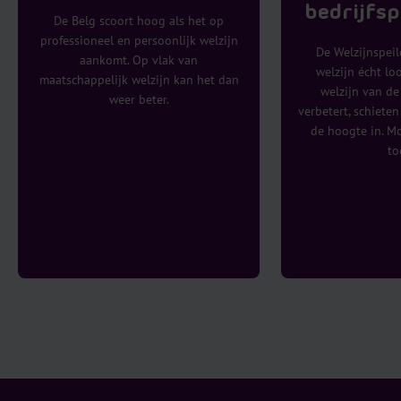
bedrijfsp
De Belg scoort hoog als het op
professioneel en persoonlijk welzijn
De Welzijnspeil
aankomt. Op vlak van
welzijn écht lo
maatschappelijk welzijn kan het dan
welzijn van d
weer beter.
verbetert, schiete
de hoogte in. 
to