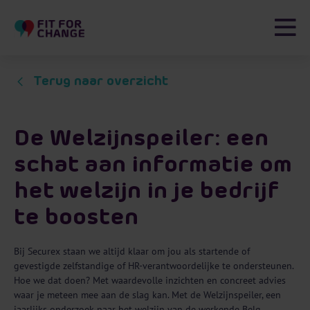
G
a
n
a
a
r
Terug naar overzicht
i
n
h
o
De Welzijnspeiler: een
u
d
schat aan informatie om
het welzijn in je bedrijf
te boosten
Bij Securex staan we altijd klaar om jou als startende of
gevestigde zelfstandige of HR-verantwoordelijke te ondersteunen.
Hoe we dat doen? Met waardevolle inzichten en concreet advies
waar je meteen mee aan de slag kan. Met de Welzijnspeiler, een
jaarlijks onderzoek naar het welzijn van de werkende Belg,