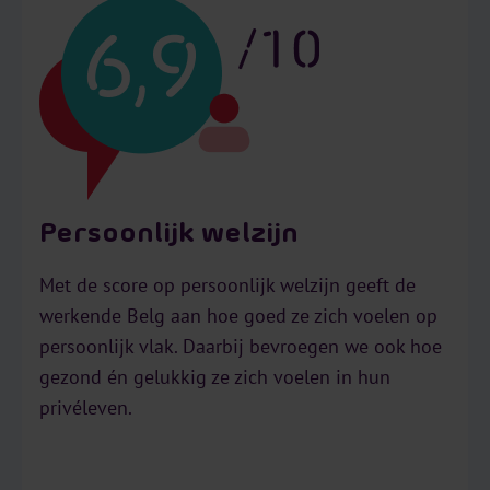
Persoonlijk welzijn
Met de score op persoonlijk welzijn geeft de
werkende Belg aan hoe goed ze zich voelen op
persoonlijk vlak. Daarbij bevroegen we ook hoe
gezond én gelukkig ze zich voelen in hun
privéleven. ㅤㅤㅤㅤㅤ ㅤㅤㅤㅤㅤ ㅤㅤㅤㅤㅤ ㅤㅤㅤㅤㅤ ㅤㅤㅤㅤㅤ ㅤㅤㅤㅤㅤ ㅤㅤㅤㅤㅤ ㅤㅤㅤㅤㅤ