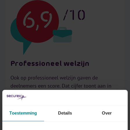
Professioneel welzijn
Ook op professioneel welzijn gaven de
deelnemers een score. Dat cijfer toont aan in
welke mate de Belg tevreden is met zijn werk.
Dit gaat verder dan verloning: we stelden ook
vragen over het werkplezier, de autonomie, de
Toestemming
Details
Over
waardering, de groeimogelijkheden, de werk-
privé balans en de gezonde