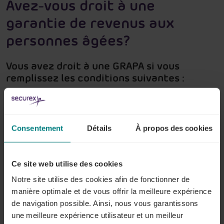
Avez-vous droit à une
garantie de revenus aux
personnes âgées?
Vous avez droit à une GRAPA si vous
remplissez les conditions suivantes :
Vos
ressources
s’élèvent, par mois, à moins de :
1 460,03 EUR pour les isolés (au 01.01.2023 à
Consentement
Détails
À propos des cookies
l’indice 169,23)
973,36 EUR pour les cohabitants (au
Ce site web utilise des cookies
01.01.2023 à l’indice 169,23)
Notre site utilise des cookies afin de fonctionner de
Vous avez atteint l’âge de
65 ans
manière optimale et de vous offrir la meilleure expérience
de navigation possible. Ainsi, nous vous garantissons
Vous êtes
belge
une meilleure expérience utilisateur et un meilleur