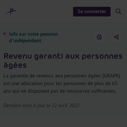
a
u
Se connecter
S
c
h
o
o
n
w
/
t
Info sur votre pension
h
e
i
d'indépendant
d
n
e
u
s
Revenu garanti aux personnes
e
a
âgées
r
c
h
La garantie de revenus aux personnes âgées (GRAPA)
est une allocation pour les personnes de plus de 65
ans qui ne disposent pas de ressources suffisantes.
Dernière mise à jour le 22 avril 2022