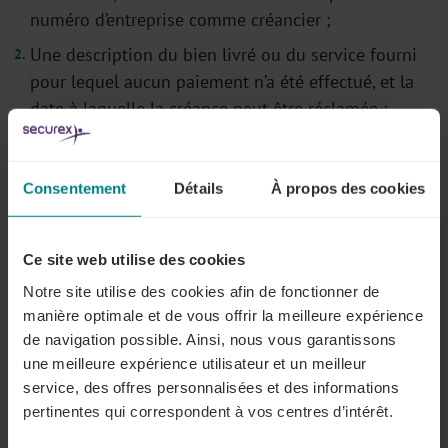
numéro d’entreprise comme créancier ;
Une description du bien livré ou du service fourni
pour lequel aucun paiement n’a été effectué, et la
date à laquelle la créance peut être réclamée ;
Le délai d’attente minimum de 14 jours (+ 3 jours
ouvrables en cas d’envoi par la poste), dans lequel
Consentement
Détails
À propos des cookies
la créance doit être payée avant que de
quelconques frais, intérêts ou indemnités puissent
être imputés.
Ce site web utilise des cookies
Notre site utilise des cookies afin de fonctionner de
manière optimale et de vous offrir la meilleure expérience
de navigation possible. Ainsi, nous vous garantissons
Délai d’attente minimum de 14 jours civils
une meilleure expérience utilisateur et un meilleur
service, des offres personnalisées et des informations
Si une facture n’est pas payée à son échéance, les
pertinentes qui correspondent à vos centres d’intérêt.
intérêts et dommages et intérêts prévus peuvent
uniquement être appliqués (de manière plafonnée)