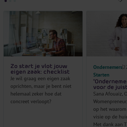
Zo start je vlot jouw
Ondernemers
2
eigen zaak: checklist
Starten
Je wil graag een eigen zaak
"Ondernemen
oprichten, maar je bent niet
voor de juis
helemaal zeker hoe dat
Sana Afouaiz, O
concreet verloopt?
Womenpreneur, 
op het waarom 
visie op de hui
Met dank aan T