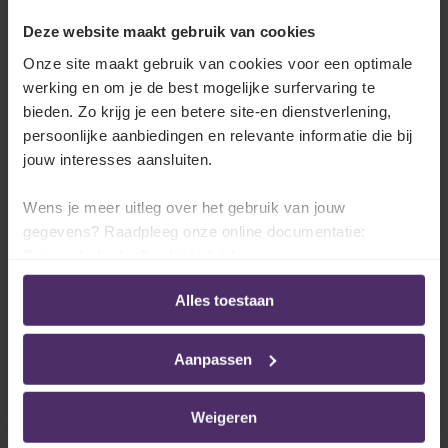
Deze website maakt gebruik van cookies
Onze site maakt gebruik van cookies voor een optimale
Jouw belangrijkste advies voor startende
werking en om je de best mogelijke surfervaring te
ondernemers?
bieden. Zo krijg je een betere site-en dienstverlening,
Start bij jezelf, je talenten en vaardigheden!
Wacht
persoonlijke aanbiedingen en relevante informatie die bij
dus niet op de ideale co-founder/investeerder.
jouw interesses aansluiten.
Blijf niet bij de pakken zitten!
Veel ondernemers in
Wens je meer uitleg over het gebruik van jouw
spe blijven ook wachten op het ideale moment om te
gegevens? Raadpleeg onze online documentatie:
starten. Blijven hangen in de conceptuele fase? Veel
Privacybeleid
-
Cookiebeleid
beter is het om snel in de realiteit te beginnen testen.
Alles toestaan
Werk je idee niet volledig uit
op papier maar check
het zo snel mogelijk af met mensen. Uit die feedback
Aanpassen
leer je zoveel!
Weigeren