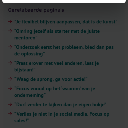
Gerelateerde pagina's
"Je flexibel blijven aanpassen, dat is de kunst"
“Omring jezelf als starter met de juiste
mentoren”
“Onderzoek eerst het probleem, bied dan pas
de oplossing”
“Praat erover met veel anderen, laat je
bijstaan!”
“Waag de sprong, ga voor actie!”
“Focus vooral op het ‘waarom’ van je
onderneming”
“Durf verder te kijken dan je eigen hokje”
“Verlies je niet in je social media. Focus op
sales!”