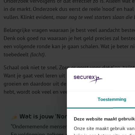
Onderzoek vervolgens of dat effectief zo is. Alleen wat
in de markt. Onderzoek dus eerst de reële ‘nood’ en haa
vullen. Klinkt evident,
maar nog te veel starters slaan die 
Belangrijke vragen waaraan je best veel aandacht beste
Denk ook goed na waaraan je het geld precies zal bested
een volgende ronde kan je gaan schalen. Wat je beter nie
toebedeelt
(lacht)
.
Schaal ook niet te snel. Zorg er eerst voor dat tien, twinti
Want je gaat veel leren uit die eerste vijftig. Daarna kan
groeien en daardoor uit de bocht vliegen, dat gebeurt nog
hebt, wordt ook veel en veel moeilijker.
Focus je dus op d
Toestemming
Wat is jouw ‘North Star’?
Deze website maakt gebruik
“Ondernemende mensen ondersteunen in innovatie en gr
Onze site maakt gebruik van 
En voldoening, telkens opnieuw.”