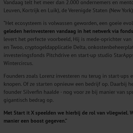
Vandaag telt het meer dan 2.000 ondernemers en mentore
Leuven, Kortrijk en Luik), de Verenigde Staten (New York)
“Het ecosysteem is volwassen geworden, een goeie evolut
geleden herinvesteren vandaag in het netwerk via fond
levert het perfecte voorbeeld, Hij is mede-oprichter va
en Twoo, cryptogeldapplicatie Delta, onkostenbeheerpl
investeringsfonds Pitchdrive en start-up studio StarApp
Wintercircus.
Founders zoals Lorenz investeren nu terug in start-ups
knopen. Of ze starten opnieuw een bedrijf op. Daarbij 
founder Silverfin haalde - nog voor ze bij manier van sp
gigantisch bedrag op.
Met Start it X speelden we hierbij de rol van vliegwie
manier een boost gegeven.”