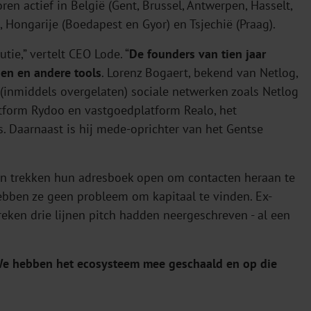
n actief in België (Gent, Brussel, Antwerpen, Hasselt,
, Hongarije (Boedapest en Gyor) en Tsjechië (Praag).
ie,” vertelt CEO Lode. “
De founders van tien jaar
sen en andere tools
. Lorenz Bogaert, bekend van Netlog,
n (inmiddels overgelaten) sociale netwerken zoals Netlog
atform Rydoo en vastgoedplatform Realo, het
s. Daarnaast is hij mede-oprichter van het Gentse
 en trekken hun adresboek open om contacten heraan te
hebben ze geen probleem om kapitaal te vinden. Ex-
reken drie lijnen pitch hadden neergeschreven - al een
l. We hebben het ecosysteem mee geschaald en op die