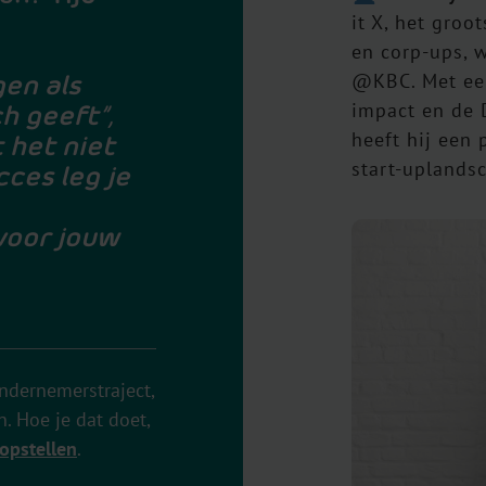
it X, het groo
en corp-ups, w
gen als
@KBC. Met een
impact en de 
h geeft”,
heeft hij een 
 het niet
start-uplands
cces leg je
 voor jouw
ondernemerstraject,
. Hoe je dat doet,
opstellen
.