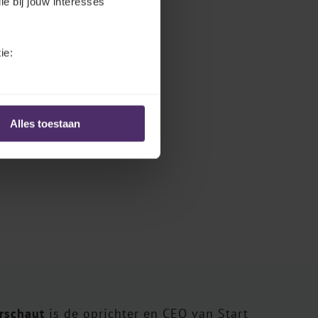
ie bij jouw interesses
ie:
Alles toestaan
erschaut
is de oprichter en CEO van Start