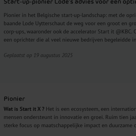
Start-up-pionier Lode’s advies voor een opt
Pionier in het Belgische start-up-landschap: met de opri
baande Lode Uytterschaut de weg voor een groot en gro
corp-ups, waaronder ook de accelerator Start it @KBC.
een oprichter die al veel nieuwe bedrijven begeleidde i
Geplaatst op 19 augustus 2025
Pionier
Wat is Start it X
?
Het is een ecosysteem, een internati
mensen ondersteunt in innovatie en groei. Ruim tien ja
sterke focus op maatschappelijke impact en duurzame 