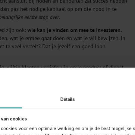
 echt aansluit bij noden en behoeften zal succes hebben
l dan pas het nodige kapitaal op om die nood in te
belangrijke eerste stap over
.
ed zijn ook:
wie kan je vinden om mee te investeren.
en, wat je ermee gaat doen en wat je wil bewijzen. In
t te veel vertelt? Dat je jezelf een goed loon
g, vijftig klanten verliefd zijn op je product of dienst.
 je schalen. Op naar de tienduizend. Té snel (willen)
 altijd te vaak. Een fout rechtzetten als je veel klanten
ie eerste 50!
Details
 van cookies
oei, daar blijf ik nog altijd veel energie uit halen.
cookies voor een optimale werking en om je de best mogelijke s