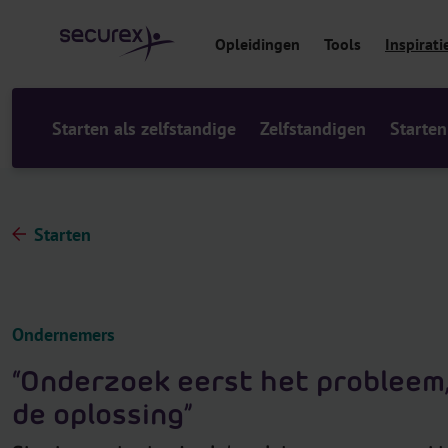
r
i
Opleidingen
Tools
Inspirati
n
h
o
u
Starten als zelfstandige
Zelfstandigen
Starten
d
Starten
Ondernemers
“Onderzoek eerst het probleem,
de oplossing”