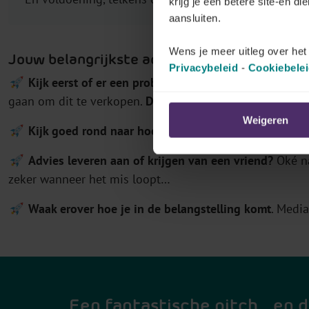
krijg je een betere site-en di
aansluiten.
Wens je meer uitleg over he
Jouw belangrijkste advies voor startende o
Privacybeleid
-
Cookiebele
Kijk eerst of er een probleem is
(en welk probleem pr
gaan om dit te verkopen.
Dit is echt dé tip voor starter
s
Weigeren
Kijk goed rond naar hoeveel concurrentie er al in de
Advies leveren aan of krijgen van een vriend?
Oké na
zeker
wanneer het mis loopt…
Waak erover hoe je in de belangstelling komt
. Media
Een fantastische pitch… en d