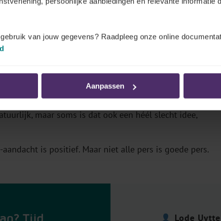
enstverlening, persoonlijke aanbiedingen en relevante informatie d
t gebruik van jouw gegevens? Raadpleeg onze online documentat
ndernemers, in een notendop?
id
ecies) alvorens het op te lossen en asap naar de markt
!
Aanpassen
 buurt is
. Evident, maar die stap slaan velen over.
tuurlijk, maar soms is dat ook een héél slecht idee,
-aandacht is positief. Maar niet alle pers is goede pers.
an? Tijd
Lode Uytt