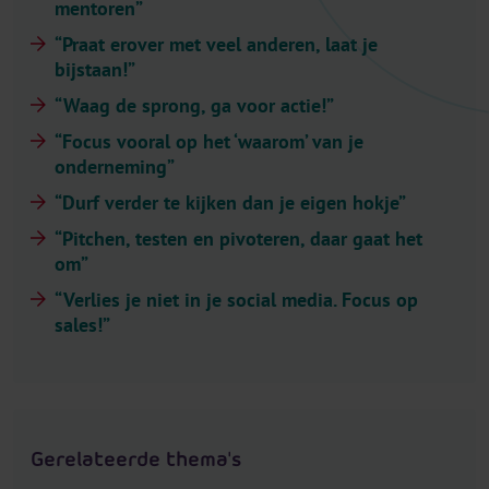
mentoren”
l
e
“Praat erover met veel anderen, laat je
c
bijstaan!”
t
“Waag de sprong, ga voor actie!”
o
“Focus vooral op het ‘waarom’ van je
r
onderneming”
.
“Durf verder te kijken dan je eigen hokje”
T
i
“Pitchen, testen en pivoteren, daar gaat het
t
om”
l
“Verlies je niet in je social media. Focus op
e
sales!”
Gerelateerde thema's