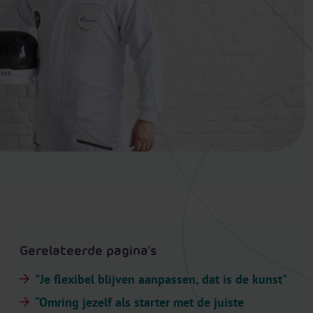
.
H
e
a
d
e
r
.
L
a
n
g
u
a
Gerelateerde pagina's
g
e
"Je flexibel blijven aanpassen, dat is de kunst"
S
“Omring jezelf als starter met de juiste
e