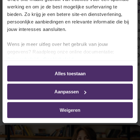
Absenteïsme in 2025 in
Loontranspa
werking en om je de best mogelijke surfervaring te
België
eerlijk & co
bieden. Zo krijg je een betere site-en dienstverlening,
Ontdek in ons nieuwste
Zorg voor een 
persoonlijke aanbiedingen en relevante informatie die bij
rapport de evoluties,
loonbeleid: an
jouw interesses aansluiten.
inzichten en cijfers, en
loonverschillen
Wens je meer uitleg over het gebruik van jouw
begrijp waar de echte
criteria en verp
gegevens? Raadpleeg onze online documentatie:
uitdagingen én
rapportering. 
Privacybeleid
-
Cookiebeleid
opportuniteiten liggen.
en een actiepl
Alles toestaan
Download onze publicatie
Lees meer
Aanpassen
Weigeren